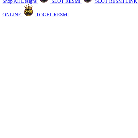
Shop All Designs
SLOT RESMI
SLOT RESMI LINK
ONLINE
TOGEL RESMI