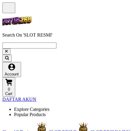
Search On 'SLOT RESMI'
Account
0
Cart
DAFTAR AKUN
Explore Categories
Popular Products